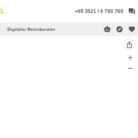
+49 3521 / 4 760 760
t
Digitaler Reiseberater
add
remove