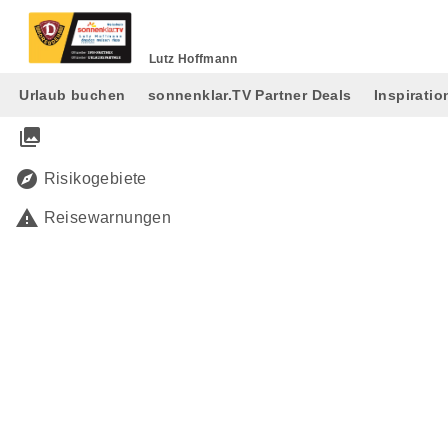
Lutz Hoffmann
Urlaub buchen
sonnenklar.TV Partner Deals
Inspiratio
collections
explore
Risikogebiete
warning
Reisewarnungen