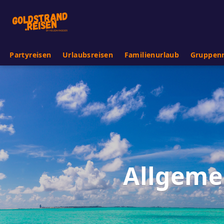
Partyreisen
Urlaubsreisen
Familienurlaub
Gruppenr
Allgeme