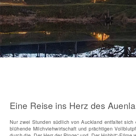
Eine Reise ins Herz des Auenla
Nur zwei Stunden südlich von Auckland entfaltet sich
blühende Milchviehwirtschaft und prächtigen Vollblutp
durch die „Der Herr der Ringe“ und „Der Hobbit“-Filme 