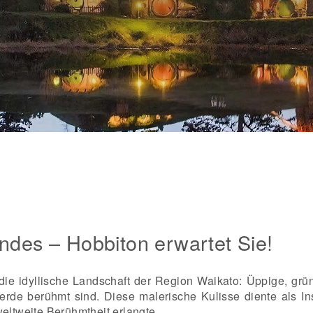
ndes – Hobbiton erwartet Sie!
 die idyllische Landschaft der Region Waikato: Üppige, gr
ferde berühmt sind. Diese malerische Kulisse diente als I
weltweite Berühmtheit erlangte.