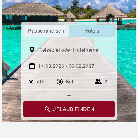
Pauschalreisen
Hotels
Reiseziel oder Hotelname
14.08.2026 - 06.02.2027
Alle
Beliebig
2
more_horiz
URLAUB FINDEN