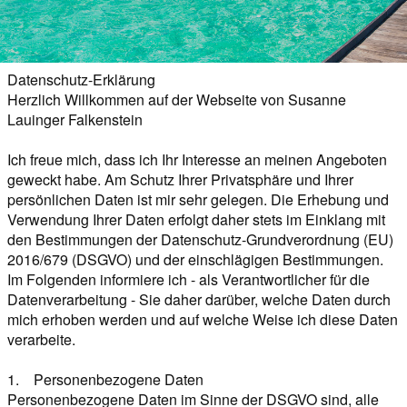
Datenschutz-Erklärung
Herzlich Willkommen auf der Webseite von Susanne Lauinger Falkenstein

Ich freue mich, dass ich Ihr Interesse an meinen Angeboten geweckt habe. Am Schutz Ihrer Privatsphäre und Ihrer persönlichen Daten ist mir sehr gelegen. Die Erhebung und Verwendung Ihrer Daten erfolgt daher stets im Einklang mit den Bestimmungen der Datenschutz-Grundverordnung (EU) 2016/679 (DSGVO) und der einschlägigen Bestimmungen. Im Folgenden informiere ich - als Verantwortlicher für die Datenverarbeitung - Sie daher darüber, welche Daten durch mich erhoben werden und auf welche Weise ich diese Daten verarbeite.  

1.    Personenbezogene Daten
Personenbezogene Daten im Sinne der DSGVO sind, alle Informationen, die sich auf eine identifizierte oder identifizierbare natürliche Person beziehen; als identifizierbar wird eine natürliche Person angesehen, die direkt oder indirekt, insbesondere mittels Zuordnung zu einer Kennung wie einem Namen, zu einer Kennnummer, zu Standortdaten, zu einer Online-Kennung oder zu einem oder mehreren besonderen Merkmalen identifiziert werden kann, die Ausdruck der physischen, physiologischen, genetischen, psychischen, wirtschaftlichen, kulturellen oder sozialen Identität dieser natürlichen Person sind. Eine Speicherung personenbezogener Daten erfolgt nur, soweit dies zur Erbringung der gebuchten Leistung, zur Einhaltung gesetzlicher Vorgaben oder zu dem in der Folge angegebenen Zweck erforderlich ist.

2.    Anonymisierte Daten / Logfiles / IP-Adresse
Sie können meine Website besuchen, ohne dass eine Erhebung personenbezogener Daten erforderlich ist. Bei jedem Besuch meiner Website werden dennoch gewisse anonymisierte Daten gespeichert, z.B. welche Seite oder welches Angebot aufgerufen wurde. Diese Daten sind jedoch nicht personenbezogen und unterfallen daher nicht den gesetzlichen Regelungen der DSGVO. 
Ich bzw. der Seitenprovider erhebt Daten über Zugriffe auf die Seite und speichert diese als „Server-Logfiles“ ab. Folgende Daten werden so protokolliert:
Besuchte Website, Uhrzeit zum Zeitpunkt des Zugriffes, Menge der gesendeten Daten in Byte, Quelle/Verweis, von welchem Sie auf die Seite gelangten, verwendeter Browser, verwendetes Betriebssystem, verwendete IP-Adresse.
Die erhobenen Daten dienen lediglich statistischen Auswertungen und zur Verbesserung der Website. Ich bzw. der Seitenprovider behält sich allerdings vor, die Server-Logfiles nachträglich zu überprüfen, sollten konkrete Anhaltspunkte auf eine rechtswidrige Nutzung hinweisen. 
Eine Erhebung von anonymen Daten erfolgt allein zur statistischen Auswertung, um mein Angebot zu verbessern. Bitte beachten Sie hierzu den Punkt „Recht auf Auskunft / Widerrufsrecht“.

3.    Zweck der Erhebung personenbezogener Daten
Die Erhebung personenbezogener Daten wird jedoch dann unerlässlich, wenn Sie über meine Onlinepräsenz eine Reiseleistung oder sonstige Leistung buchen, mich kontaktieren, meinen Newsletter abonnieren oder weitere Angebote meiner Seite nutzen möchten, zu deren Abwicklung personenbezogene Daten unerlässlich sind. Hierzu zählen insbesondere die Verwaltung Ihrer Daten in einem persönlichen Kundenbereich mit Login-Funktion, Gutscheinkäufe, die Teilnahme an Gewinnspielen oder die Änderung an bestehenden Buchungen oder Bestellungen.
Im Einklang mit den gesetzlichen Regelungen werden hierzu in der Regel nur solche Daten erhoben, die für die Erbringung gerade des von Ihnen gewünschten Dienstes oder der Dienstleistung benötigt werden. Soweit ich in meinen Formularen um die Angabe weiterer Informationen bitte, ist die Angabe stets freiwillig und als solche gekennzeichnet.
Die vorübergehende Speicherung der IP-Adresse durch das System ist notwendig, um eine Auslieferung der Website an den Rechner des Nutzers zu ermöglichen. Hierfür muss die IP-Adresse des Nutzers für die Dauer der Sitzung gespeichert bleiben. Die Speicherung in Logfiles erfolgt darüber hinaus, um die Funktionsfähigkeit der Website sicherzustellen. Zudem dienen mir die Daten zur Optimierung der Website und zur Sicherstellung der Sicherheit unserer informationstechnischen Systeme. Eine Auswertung der Daten zu Marketingzwecken findet in diesem Zusammenhang nicht statt. In diesen Zwecken liegt auch unser berechtigtes Interesse an der Datenverarbeitung nach Art. 6 Abs. 1 lit. f DSGVO.
Im Fall der Buchung einer Reiseleistung oder einer sonstigen Leistung werden die hierbei erhobenen Daten für die Abwicklung dieser Buchung und innerhalb der gesetzlichen Vorgaben zu werblichen Zwecken und für statistische Zwecke verwendet.
Die von mir gespeicherten personenbezogenen Daten nutze ich im Übrigen zur Pflege der Kundenbeziehungen, zur Kundenbetreuung (z.B. Informationen zum Ablauf Ihres Aufenthaltes), zur Durchführung von eigenen Werbe- und Marketingmaßnahmen (z.B. dem Versand von Prospekten oder sonstigen Werbesendungen im gesetzlich zulässigen Rahmen sowie Rückfragen zur Kundenzufriedenheit) und zur Auftragsabwicklung.

4.    Rechtsgrundlage für die Verarbeitung personenbezogener Daten
Soweit ich für Verarbeitungsvorgänge personenbezogener Daten eine Einwilligung der betroffenen Person einhole, dient Art. 6 Abs. 1 lit. a EU-Datenschutzgrundverordnung (DSGVO) als Rechtsgrundlage.
Bei der Verarbeitung von personenbezogenen Daten, die zur Erfüllung eines Vertrages, dessen Vertragspartei die betroffene Person ist, erforderlich ist, dient Art. 6 Abs. 1 lit. b DSGVO als Rechtsgrundlage. Dies gilt auch für Verarbeitungsvorgänge, die zur Durchführung vorvertraglicher Maßnahmen erforderlich sind.
Soweit eine Verarbeitung personenbezogener Daten zur Erfüllung einer rechtlichen Verpflichtung erforderlich ist, der mein Unternehmen unterliegt, dient Art. 6 Abs. 1 lit. c DSGVO als Rechtsgrundlage.
Für den Fall, dass lebenswichtige Interessen der betroffenen Person oder einer anderen natürlichen Person eine Verarbeitung personenbezogener Daten erforderlich machen, dient Art. 6 Abs. 1 lit. d DSGVO als Rechtsgrundlage.
Ist die Verarbeitung zur Wahrung eines berechtigten Interesses meines Unternehmens oder eines Dritten erforderlich und überwiegen die Interessen, Grundrechte und Grundfreiheiten des Betroffenen das erstgenannte Interesse nicht, so dient Art. 6 Abs. 1 lit. f DSGVO als Rechtsgrundlage für die Verarbeitung. 

5.    Weitergabe personenbezogener Daten an Dritte
Eine Weitergabe Ihrer personenbezogenen Daten erfolgt ausschließlich innerhalb der einschlägigen, insbesondere datenschutz- und wettbewerbsrechtlichen Vorgaben.
Alle Reiseleistungen oder sonstige Leistungen auf dieser Webseite vermittle ich als freier Handelsvertreter im Namen des nachfolgenden Reisebüros:

sonnenklarTV Reisebüro Karlsruhe
Kaiserstr. 99
76133 Karlsruhe

Darüber hinaus erfolgt die Weitergabe der Daten an Personen oder Unternehmen zur Abwicklung Ihrer Bestellung bzw. Buchung, insbesondere bei Reiseleistungen an Fluggesellschaften, Reiseveranstalter, Hotels, Reiseagenturen, Zielgebietsagenturen, Mietwagenfirmen, Kreuzfahrtreedereien, Behörden usw. Beachten Sie hierbei, dass die datenschutzrechtlichen Bestimmungen am Sitz dieser Personen und Unternehmen gegebenenfalls von jenen in Deutschland abweichen können.
Soweit für die Erbringung der durch mich geschuldeten vertraglichen Leistung oder gesetzlichen Verpflichtungen es erforderlich ist, erfolgt die Weitergabe Ihrer Daten auch an Sub-Unternehmer oder Dienstleister zur Erbringung der Leistung im Namen oder im Auftrag von mir (z.B. technische Abwicklung des Email- oder Newsletter-Versandes).
Eine Offenlegung und Übermittlung Ihrer Daten an Dritte erfolgt darüber hinaus, soweit ich kraft Gesetzes oder aufgrund eines rechtskräftig abgeschlossenen gerichtlichen Verfahrens hierzu verpflichtet bin.
Sie haben das Recht, die Sie betreffenden personenbezogenen Daten, die Sie mir bereitgestellt haben, in einem strukturierten, gängigen und maschinenlesbaren Format zu erhalten. Außerdem haben Sie das Recht diese Daten einem anderen Verantwortlichen ohne Behinderung durch den Verantwortlichen, dem die personenbezogenen Daten bereitgestellt wurden, zu übermitteln.

6.    Speicherung und Löschung von Daten
Im Rahmen der unter dem Punkt „Zweck der Erhebung personenbezogener Daten“ genannten Zwecke werden Ihre personenbezogenen Daten gespeichert. Die personenbezogenen Daten der betroffenen Person werden gelöscht oder gesperrt, sobald der Zweck der Speicherung entfällt. Eine Speicherung kann darüber hinaus erfolgen, wenn dies durch den europäischen oder nationalen Gesetzgeber in unionsrechtlichen Verordnungen, Gesetzen oder sonstigen Vorschriften, denen der Verantwortliche unterliegt, vorgesehen wurde. Der Gesetzgeber hat vielfältige Aufbewahrungspflichten und -fristen erlassen. Eine Sperrung oder Löschung der Daten erfolgt auch dann, wenn eine durch die genannten Normen vorgeschriebene Speicherfrist abläuft, es sei denn, dass eine Erforderlichkeit zur weiteren Speicherung der Daten für einen Vertragsabschluss oder eine Vertragserfüllung besteht.

7.    Newsletter und Kundenkommunikation
Gerne informiere ich Sie regelmäßig über meine Reise-Empfehlungen und Kundenaktionen. Um sich für die Übersendung meines Newsletters anzumelden, müssen Sie Ihre E-Mail-Adresse im Pflichtfeld angeben. Die Angabe weiterer personenbezogener Daten bei der Anmeldung (Anrede; Vorname; Name; Geburtsdatum; Bevorzugter Abflughafen) ist freiwillig. Ihre freiwilligen Angaben werden dafür verwendet, den Newsletter für Sie zu personalisieren. Sofern Sie meinen Newsletter abonnieren, speichere und verwende ich darüber hinaus die von Ihnen bei Buchung oder Registrierung angegeben Daten zu Ihrer Person, zu Ihren Bestellungen sowie zu Ihren Reiseleistungen, um Sie als Newsletter-Abonnent bestens betreuen zu können. Die von Ihnen bei der Anmeldung zum Newsletter in die Eingabemaske eingegebenen Daten werden ausschließlich für den Versand des Newsletters verwendet. Soweit ich mich nicht eines Drittanbieters zur Versendung des Newsletter bediene, erfolgt im Zusammenhang mit der Verarbeitung der Daten für den Versan