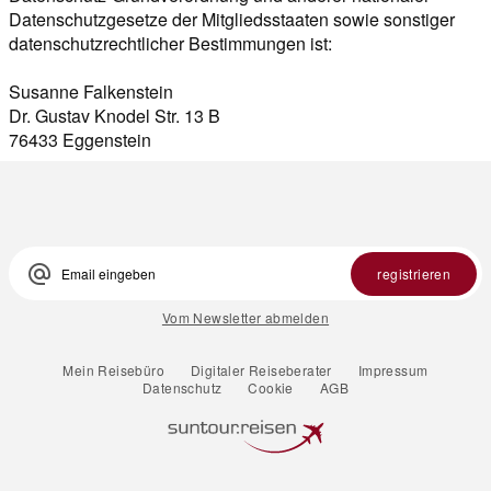
Susanne Falkenstein

Dr. Gustav Knodel Str. 13 B

76433 Eggenstein
alternate_email
registrieren
Vom Newsletter abmelden
Mein Reisebüro
Digitaler Reiseberater
Impressum
Datenschutz
Cookie
AGB