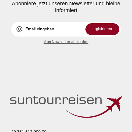
Abonniere jetzt unseren Newsletter und bleibe
informiert
alternate_email
registrieren
Vom Newsletter abmelden
+49 761 512 000 00