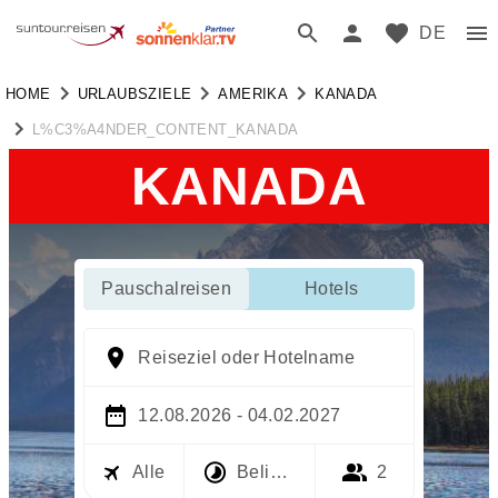
DE
HOME
URLAUBSZIELE
AMERIKA
KANADA
L%C3%A4NDER_CONTENT_KANADA
KANADA
Pauschalreisen
Hotels
Reiseziel oder Hotelname
12.08.2026 - 04.02.2027
Alle
Beliebig
2