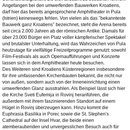
Angefangen bei den umwerfenden Bauwerken Kroatiens,
darf hier das bereits angesprochene Amphitheater in Pula
(Istrien) keineswegs fehlen. Von vielen als das "bekannteste
Bauwerk ganz Kroatiens" bezeichnet, steht die Arena bereits
seit circa 2.000 Jahren ab der römischen Antike. Damals für
über 23.000 Bürger ein Platz voller kämpferischer Spektakel
und brutalster Unterhaltung, wird das Wahrzeichen von Pula
heutzutage für vielfältige Freizeitprogramme genutzt: sowohl
Film-Festivals als auch Opernaufführungen und Konzerte
lassen sich in dem Amphitheater heute besuchen.
Des Weiteren sind Kroatiens Küstenregionen insbesondere
für ihre umfassenden Kirchenbauten bekannt, die nicht nur
von außen, sondern auch von der Inneneinrichtung einen
umwerfenden Glanz ausstrahlen. Als Beispiel lässt sich hier
die Kirche Sveti Eufemija in Rovinj heranführen, die
außerdem mit ihrem faszinierenden Standort auf einem
Hügel in Rovinj überzeugen kann. Hinzu kommt die
Euphrasia Basilika in Porec sowie die St. Stephen's
Cathedral auf der Insel Hvar, die beide einen
atemberaubenden und unvergesslichen Besuch auch für