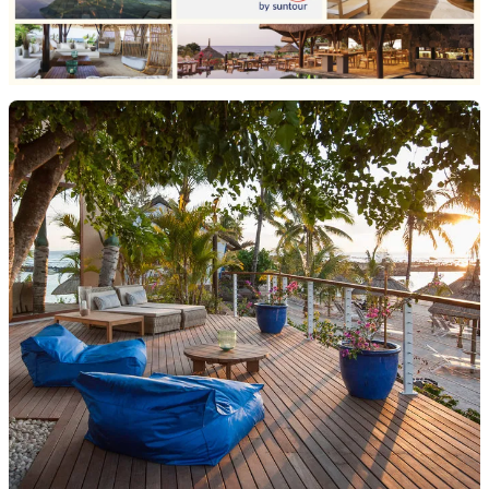
ROBINSON CRUSOE"-FEELING
PUR!
Das Boutique Hotel ist ideal für Gäste, die sich in
charmantem Ambiente verwöhnen lassen wollen.
Der Sandy Lane
"Adults only"
Bereich bietet Paaren viel
Platz für
Entspannung und Erholung
, der Familienbereich
steht für
Sport und Spaß
.