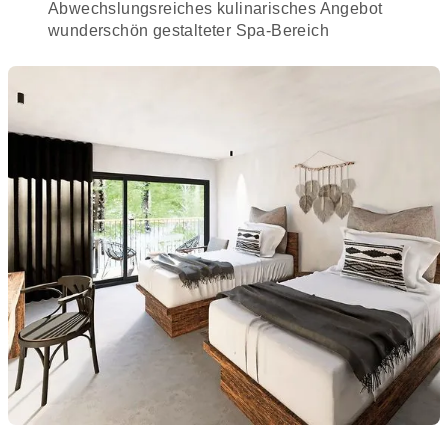
Abwechslungsreiches kulinarisches Angebot
wunders
chön gestalteter Spa-Bereich
BALMY BEACH
RESORT KEMER****+
TRAUMHOTEL