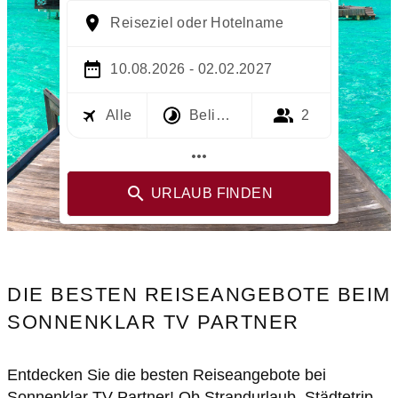
Reiseziel oder Hotelname
10.08.2026 - 02.02.2027
Alle
Beliebig
2
more_horiz
URLAUB FINDEN
DIE BESTEN REISEANGEBOTE BEIM
SONNENKLAR TV PARTNER
Entdecken Sie die besten Reiseangebote bei
Sonnenklar TV Partner! Ob Strandurlaub, Städtetrip