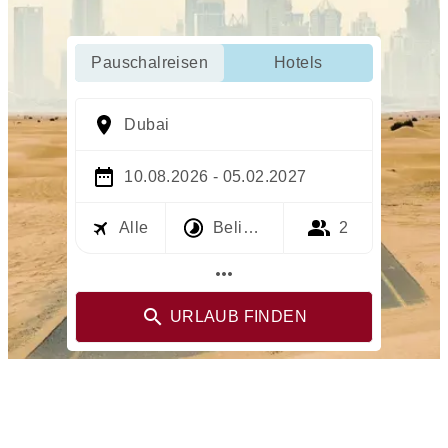
Pauschalreisen
Hotels
Dubai
10.08.2026 - 05.02.2027
Alle
Beliebig
2
more_horiz
URLAUB FINDEN