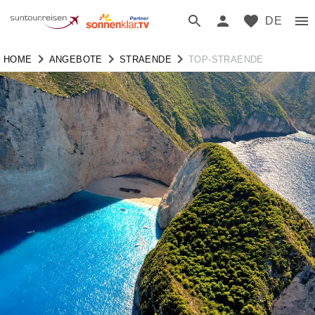
DE
HOME
ANGEBOTE
STRAENDE
TOP-STRAENDE