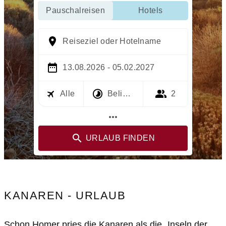
Pauschalreisen
Hotels
Reiseziel oder Hotelname
13.08.2026 - 05.02.2027
Alle
Beliebig
2
more_horiz
URLAUB FINDEN
KANAREN - URLAUB
Schon Homer pries die Kanaren als die „Inseln der