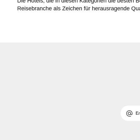
Die Hotels, die in diesen Kategorien die besten
Reisebranche als Zeichen für herausragende Qual
alternate_email