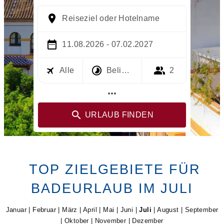
Reiseziel oder Hotelname
11.08.2026 - 07.02.2027
Alle
Beliebig
2
more_horiz
URLAUB FINDEN
TOP ZIELGEBIETE FÜR
BADEURLAUB IM JULI
Januar
|
Februar
| März | April |
Mai
|
Juni
|
Juli
|
August
| September
| Oktober | November | Dezember